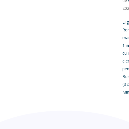
de
20
Dig
Rom
mar
1 i
cu 
ele
pen
Bus
(B2
Min