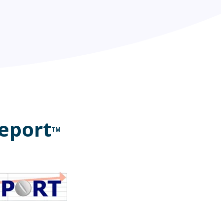
eport
TM