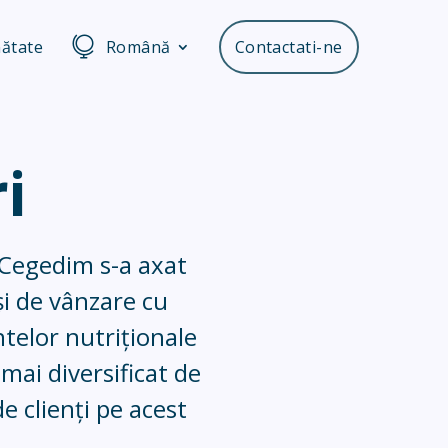
nătate
Română
Contactati-ne
i
, Cegedim s-a axat
și de vânzare cu
elor nutriționale
mai diversificat de
e clienți pe acest