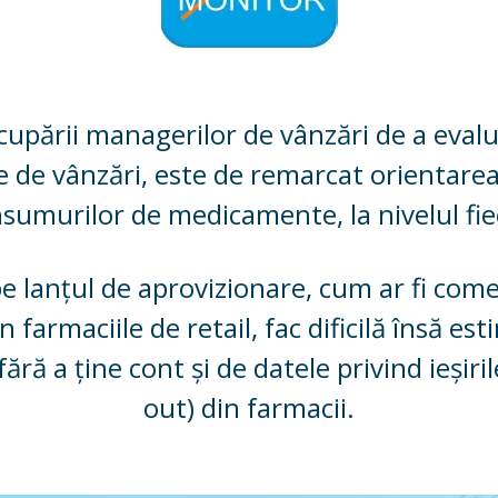
cupării managerilor de vânzări de a evalu
 de vânzări, este de remarcat orientarea
nsumurilor de medicamente, la nivelul fiec
anțul de aprovizionare, cum ar fi comer
n farmaciile de retail, fac dificilă însă es
, fără a ține cont și de datele privind ieși
out) din farmacii.