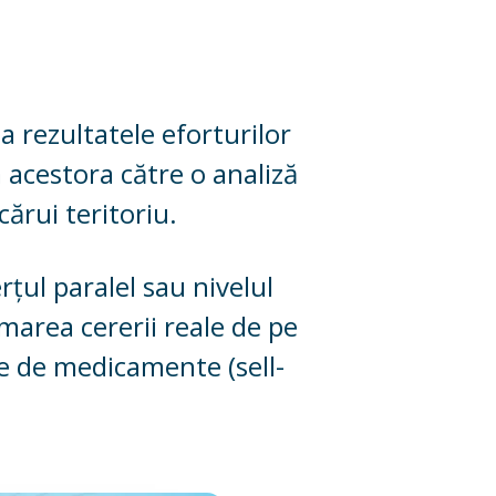
a rezultatele eforturilor
 acestora către o analiză
ărui teritoriu.
țul paralel sau nivelul
timarea cererii reale de pe
rile de medicamente (sell-