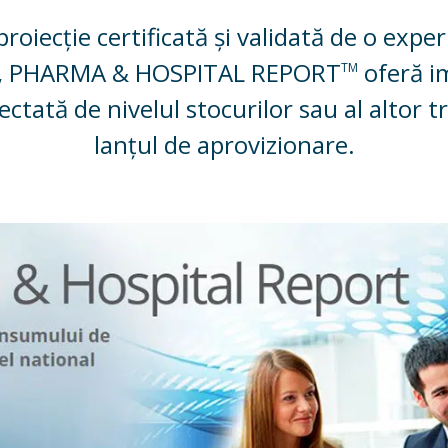
oiecție certificată și validată de o expe
ție, PHARMA & HOSPITAL REPORT
oferă i
TM
tată de nivelul stocurilor sau al altor tr
lanțul de aprovizionare.