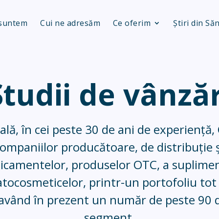
 suntem
Cui ne adresăm
Ce oferim
Știri din Să
Studii de vânzăr
cală, în cei peste 30 de ani de experiență
ompaniilor producătoare, de distribuție 
camentelor, produselor OTC, a supliment
ocosmeticelor, printr-un portofoliu tot 
ii, având în prezent un număr de peste 90 d
segment.