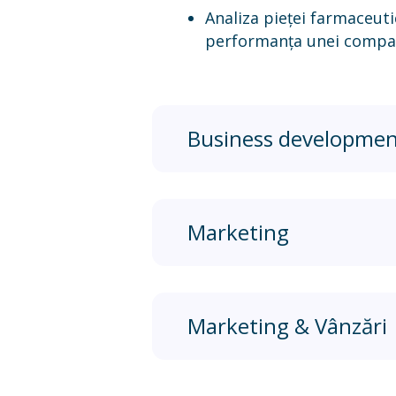
Analiza pieței farmaceut
performanța unei compani
Business developme
Marketing
Marketing & Vânzări