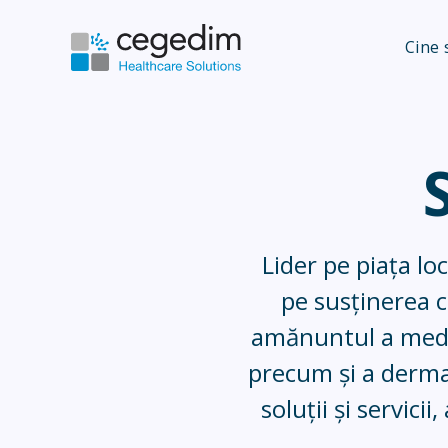
Cine
Lider pe piața lo
pe susținerea c
amănuntul a medi
precum și a dermat
soluții și servic