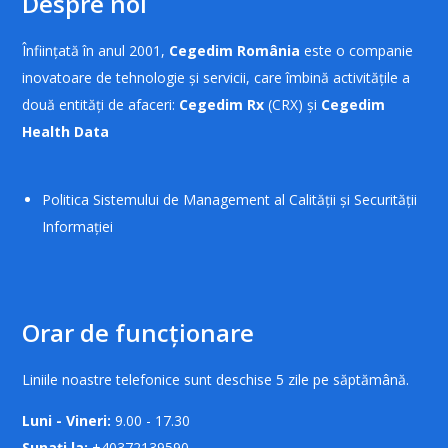
Despre noi
Înființată în anul 2001,
Cegedim România
este o companie
inovatoare de tehnologie și servicii, care îmbină activitățile a
două entități de afaceri:
Cegedim Rx
(CRX) și
Cegedim
Health Data
Politica Sistemului de Management al Calității și Securității
Informației
Orar de funcționare
Liniile noastre telefonice sunt deschise 5 zile pe săptămână.
Luni - Vineri:
9.00 - 17.30
Sunați la:
+40372139590