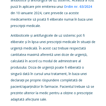
antibiotice și antifungice de uz sistemic. Aceasta a fost
pusă în aplicare prin emiterea unui
Ordin nr. 63/2024
din 10 ianuarie 2024, care prevede ca aceste
medicamente să poată fi eliberate numai în baza unei
prescripții medicale.
Antibioticele și antifungicele de uz sistemic pot fi
eliberate și în lipsa unei prescripții medicale în situații de
urgență medicală. În acest caz trebuie respectată
cantitatea maximă aferentă unei doze de urgență,
calculată în acord cu modul de administrare al
produsului. Doza de urgență poate fi eliberată o
singură dată în cursul unui tratament, în baza unei
declarații pe proprie răspundere completată de
pacient/aparținător în farmacie. Pacientul trebuie să se
prezinte ulterior la medic pentru a obține o prescripție
adaptată afecțiunii sale.