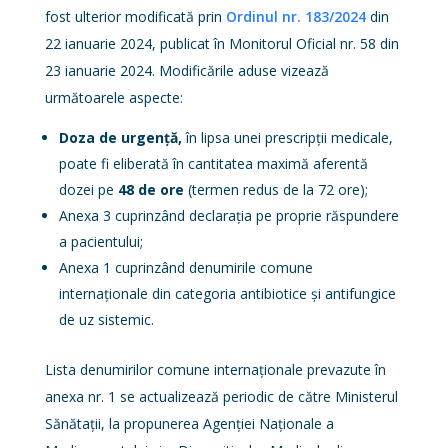
fost ulterior modificată prin
Ordinul nr. 183/2024
din
22 ianuarie 2024, publicat în Monitorul Oficial nr. 58 din
23 ianuarie 2024. Modificările aduse vizează
următoarele aspecte:
Doza de urgență,
în lipsa unei prescripții medicale,
poate fi eliberată în cantitatea maximă aferentă
dozei pe
48 de ore
(termen redus de la 72 ore);
Anexa 3 cuprinzând declarația pe proprie răspundere
a pacientului;
Anexa 1 cuprinzând denumirile comune
internaționale din categoria antibiotice și antifungice
de uz sistemic.
Lista denumirilor comune internaționale prevazute în
anexa nr. 1 se actualizează periodic de către Ministerul
Sănătații, la propunerea Agenției Naționale a