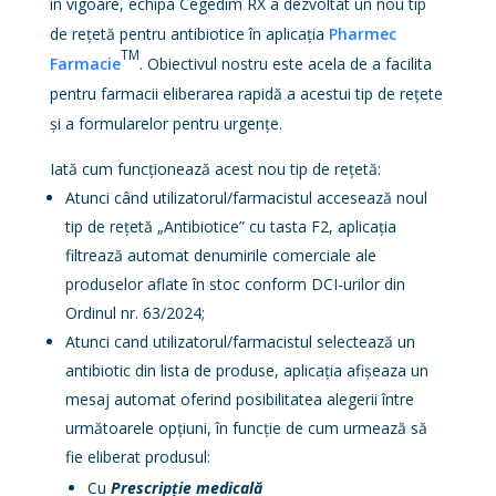
în vigoare, echipa Cegedim RX a dezvoltat un nou tip
de rețetă pentru antibiotice în aplicația
Pharmec
TM
Farmacie
. Obiectivul nostru este acela de a facilita
pentru farmacii eliberarea rapidă a acestui tip de rețete
și a formularelor pentru urgențe.
Iată cum funcționează acest nou tip de rețetă:
Atunci când utilizatorul/farmacistul accesează noul
tip de rețetă „Antibiotice” cu tasta F2, aplicația
filtrează automat denumirile comerciale ale
produselor aflate în stoc conform DCI-urilor din
Ordinul nr. 63/2024;
Atunci cand utilizatorul/farmacistul selectează un
antibiotic din lista de produse, aplicația afișeaza un
mesaj automat oferind posibilitatea alegerii între
următoarele opțiuni, în funcție de cum urmează să
fie eliberat produsul:
Cu
Prescripție medicală