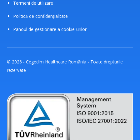
Termeni de utilizare
Politică de confidențialitate
Panoul de gestionare a cookie-urilor
© 2026 - Cegedim Healthcare România - Toate drepturile
rezervate