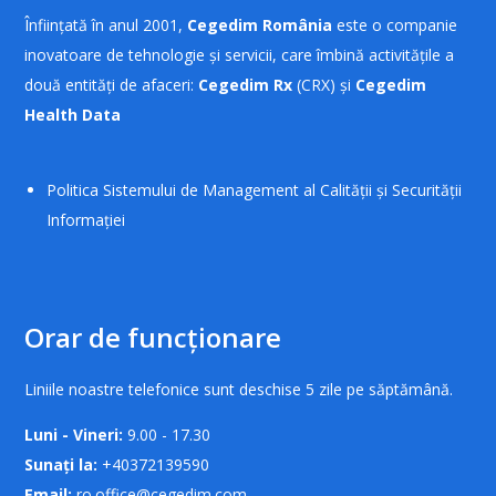
Înființată în anul 2001,
Cegedim România
este o companie
inovatoare de tehnologie și servicii, care îmbină activitățile a
două entități de afaceri:
Cegedim Rx
(CRX) și
Cegedim
Health Data
Politica Sistemului de Management al Calității și Securității
Informației
Orar de funcționare
Liniile noastre telefonice sunt deschise 5 zile pe săptămână.
Luni - Vineri:
9.00 - 17.30
Sunați la:
+40372139590
Email:
ro.office@cegedim.com