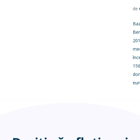
de
Baz
Ber
201
med
înc
150
dom
eu