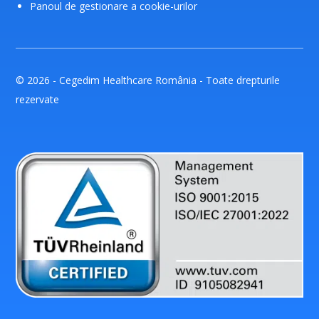
Panoul de gestionare a cookie-urilor
© 2026 - Cegedim Healthcare România - Toate drepturile
rezervate