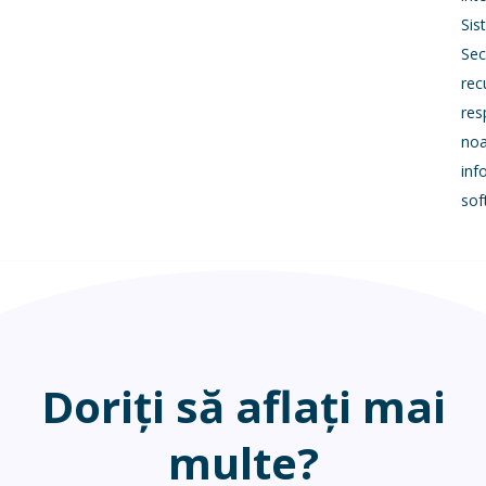
Sis
Sec
rec
res
noa
inf
sof
Doriți să aflați mai
multe?