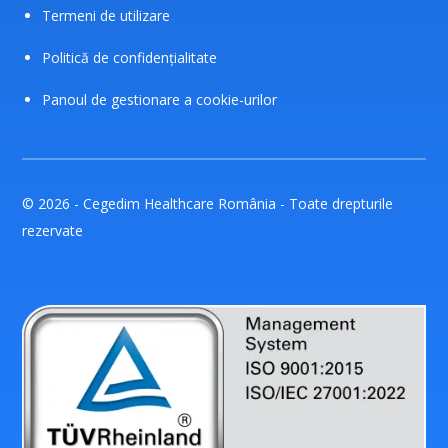
Termeni de utilizare
Politică de confidențialitate
Panoul de gestionare a cookie-urilor
© 2026 - Cegedim Healthcare România - Toate drepturile
rezervate