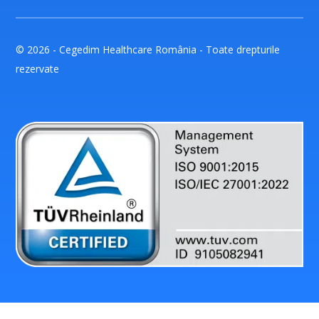
© 2026 - Cegedim Healthcare România - Toate drepturile
rezervate