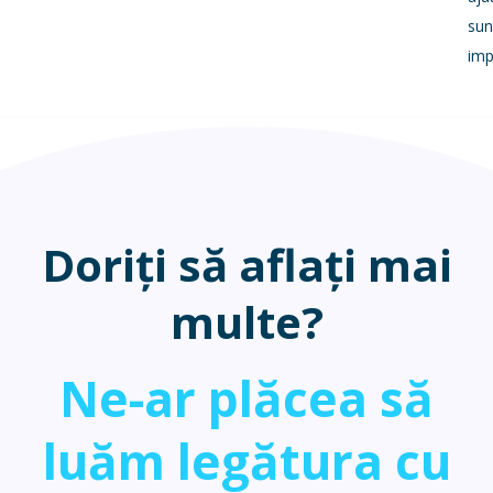
sun
im
Doriți să aflați mai
multe?
Ne-ar plăcea să
luăm legătura cu