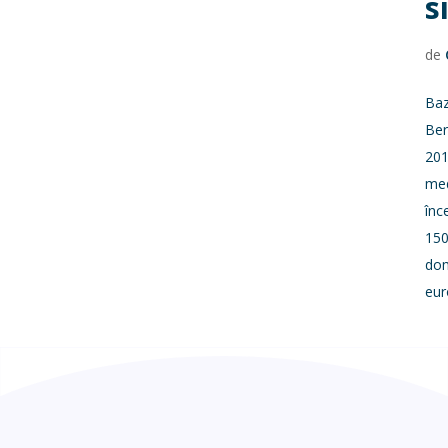
s
de
Baz
Ber
201
med
înc
150
dom
eu