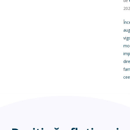
de
20
Înc
aug
vig
mod
imp
dir
far
cee