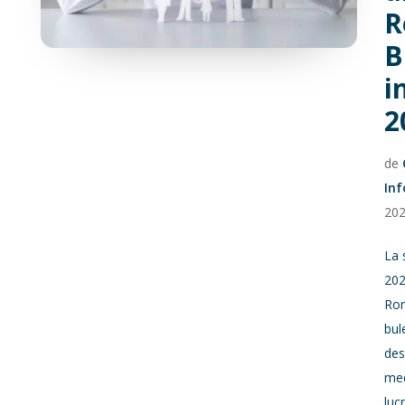
R
B
i
2
de
In
20
La 
202
Rom
bul
des
med
luc