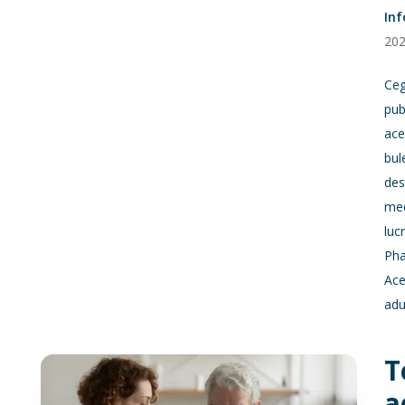
In
20
Ceg
pub
ace
bul
des
med
luc
Pha
Ace
adu
T
a