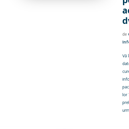
a
d
de
In
Vă 
dat
cur
inf
pac
lor 
pre
ur