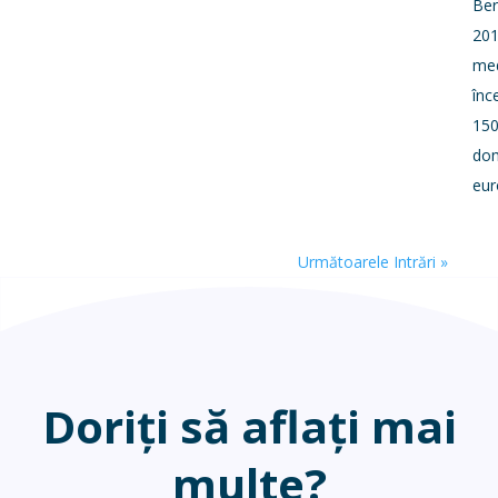
Ber
201
med
înc
150
dom
eu
Următoarele Intrări »
Doriți să aflați mai
multe?